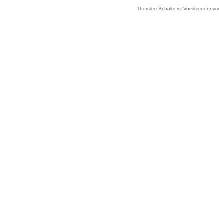
Thorsten Schulte ist Vorsitzender von